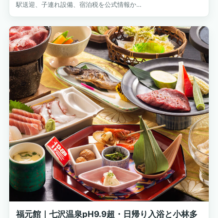
駅送迎、子連れ設備、宿泊税を公式情報か…
福元館｜七沢温泉pH9.9超・日帰り入浴と小林多