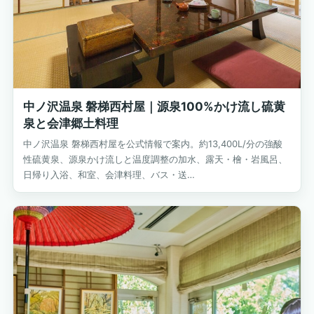
中ノ沢温泉 磐梯西村屋｜源泉100%かけ流し硫黄
泉と会津郷土料理
中ノ沢温泉 磐梯西村屋を公式情報で案内。約13,400L/分の強酸
性硫黄泉、源泉かけ流しと温度調整の加水、露天・檜・岩風呂、
日帰り入浴、和室、会津料理、バス・送…