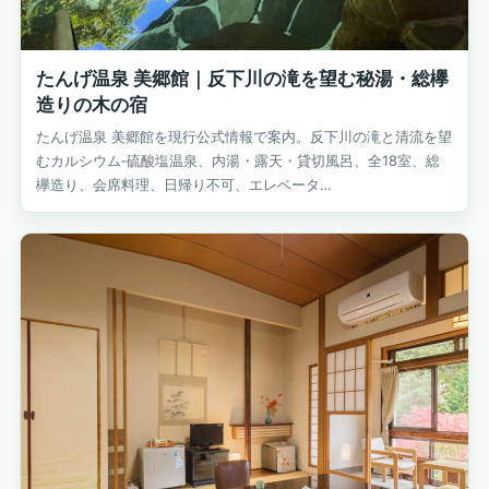
たんげ温泉 美郷館｜反下川の滝を望む秘湯・総欅
造りの木の宿
たんげ温泉 美郷館を現行公式情報で案内。反下川の滝と清流を望
むカルシウム‐硫酸塩温泉、内湯・露天・貸切風呂、全18室、総
欅造り、会席料理、日帰り不可、エレベータ…