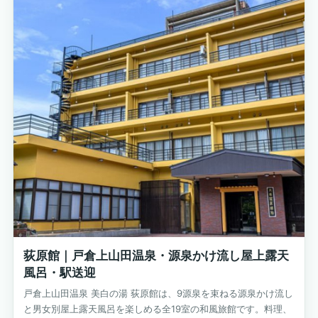
荻原館｜戸倉上山田温泉・源泉かけ流し屋上露天
風呂・駅送迎
戸倉上山田温泉 美白の湯 荻原館は、9源泉を束ねる源泉かけ流し
と男女別屋上露天風呂を楽しめる全19室の和風旅館です。料理、