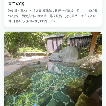
喜二の宿
神奈川・厚木の七沢温泉 福元館を現行公式情報で案内。pH9.9超
の2源泉、男女入替の大浴場・露天風呂・貸切風呂、宿泊入浴時
間、日帰り入浴1時間1,100円、全和…