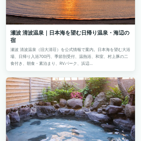
瀬波 清波温泉｜日本海を望む日帰り温泉・海辺の
宿
瀬波 清波温泉（旧大清荘）を公式情報で案内。日本海を望む大浴
場、日帰り入浴700円、季節別受付、温熱浴、和室、村上豚の二
食付き、朝食・素泊まり、RVパーク、浜辺…