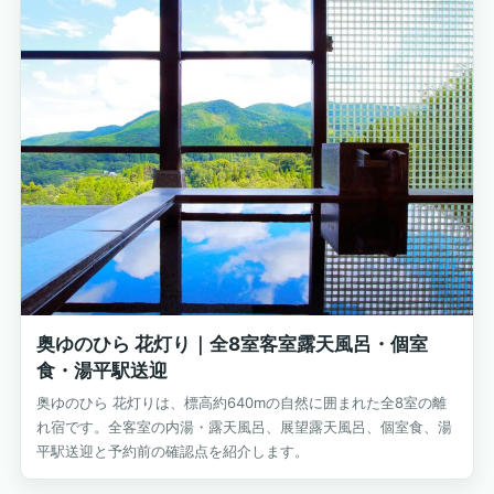
奥ゆのひら 花灯り｜全8室客室露天風呂・個室
食・湯平駅送迎
奥ゆのひら 花灯りは、標高約640mの自然に囲まれた全8室の離
れ宿です。全客室の内湯・露天風呂、展望露天風呂、個室食、湯
平駅送迎と予約前の確認点を紹介します。