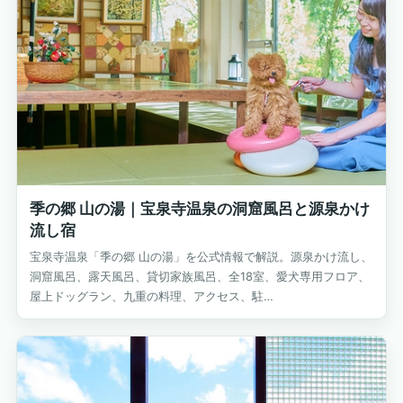
季の郷 山の湯｜宝泉寺温泉の洞窟風呂と源泉かけ
流し宿
宝泉寺温泉「季の郷 山の湯」を公式情報で解説。源泉かけ流し、
洞窟風呂、露天風呂、貸切家族風呂、全18室、愛犬専用フロア、
屋上ドッグラン、九重の料理、アクセス、駐…