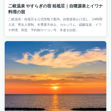
二岐温泉 やすらぎの宿 桂祗荘｜自噴源泉とイワナ
料理の宿
二岐温泉・桂祗荘を公式情報で案内。自噴源泉かけ流し、24時間
入浴、男女入替制、冬季露天休止、カルシウム・硫酸塩泉、イワ
ナ料理、和室、予約制ヤーコン号、冬道を比較…