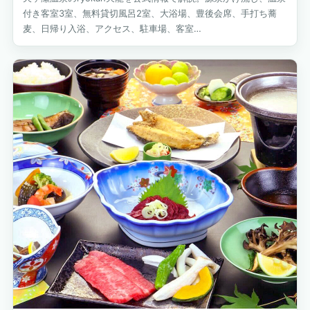
付き客室3室、無料貸切風呂2室、大浴場、豊後会席、手打ち蕎
麦、日帰り入浴、アクセス、駐車場、客室…