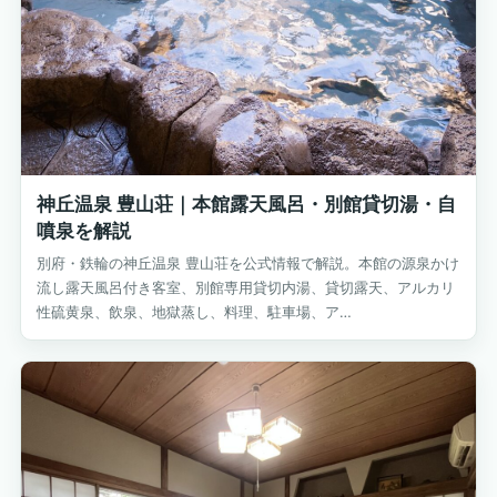
神丘温泉 豊山荘｜本館露天風呂・別館貸切湯・自
噴泉を解説
別府・鉄輪の神丘温泉 豊山荘を公式情報で解説。本館の源泉かけ
流し露天風呂付き客室、別館専用貸切内湯、貸切露天、アルカリ
性硫黄泉、飲泉、地獄蒸し、料理、駐車場、ア…