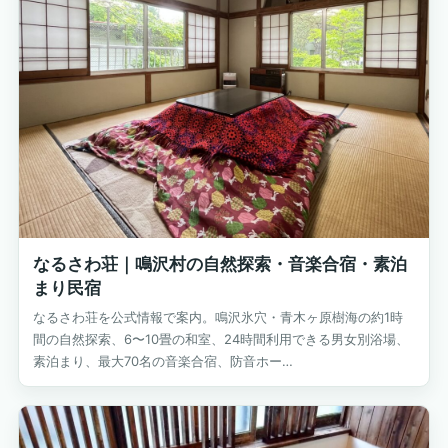
なるさわ荘｜鳴沢村の自然探索・音楽合宿・素泊
まり民宿
なるさわ荘を公式情報で案内。鳴沢氷穴・青木ヶ原樹海の約1時
間の自然探索、6〜10畳の和室、24時間利用できる男女別浴場、
素泊まり、最大70名の音楽合宿、防音ホー…