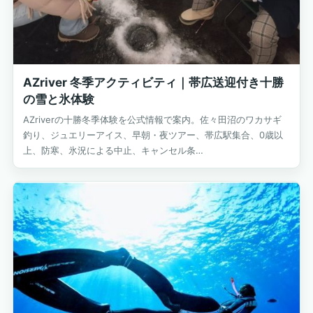
AZriver 冬季アクティビティ｜帯広送迎付き十勝
の雪と氷体験
AZriverの十勝冬季体験を公式情報で案内。佐々田沼のワカサギ
釣り、ジュエリーアイス、早朝・夜ツアー、帯広駅集合、0歳以
上、防寒、氷況による中止、キャンセル条…