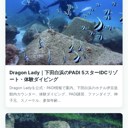
Dragon Lady｜下田白浜のPADI 5スターIDCリゾ
ート・体験ダイビング
Dragon Ladyを公式・PADI情報で案内。下田白浜のホテル伊豆急
館内カウンター、体験ダイビング、PADI講習、ファンダイブ、神
子元、スノーケル、参加年齢…