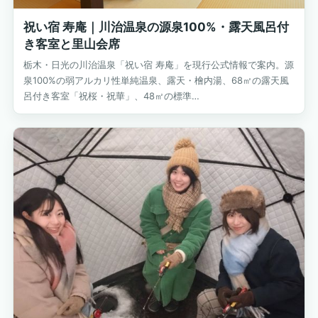
祝い宿 寿庵｜川治温泉の源泉100%・露天風呂付
き客室と里山会席
栃木・日光の川治温泉「祝い宿 寿庵」を現行公式情報で案内。源
泉100%の弱アルカリ性単純温泉、露天・檜内湯、68㎡の露天風
呂付き客室「祝桜・祝華」、48㎡の標準…