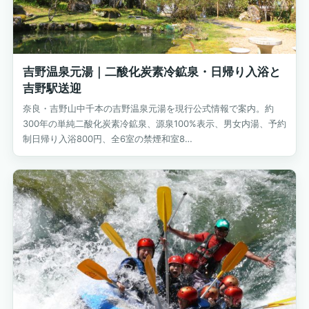
吉野温泉元湯｜二酸化炭素冷鉱泉・日帰り入浴と
吉野駅送迎
奈良・吉野山中千本の吉野温泉元湯を現行公式情報で案内。約
300年の単純二酸化炭素冷鉱泉、源泉100%表示、男女内湯、予約
制日帰り入浴800円、全6室の禁煙和室8…