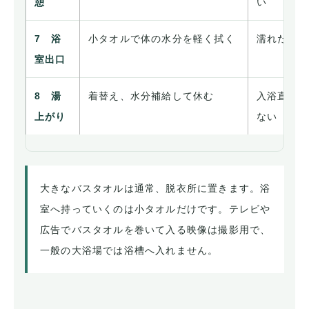
憩
い
7 浴
小タオルで体の水分を軽く拭く
濡れたま
室出口
8 湯
着替え、水分補給して休む
入浴直後
上がり
ない
大きなバスタオルは通常、脱衣所に置きます。浴
室へ持っていくのは小タオルだけです。テレビや
広告でバスタオルを巻いて入る映像は撮影用で、
一般の大浴場では浴槽へ入れません。