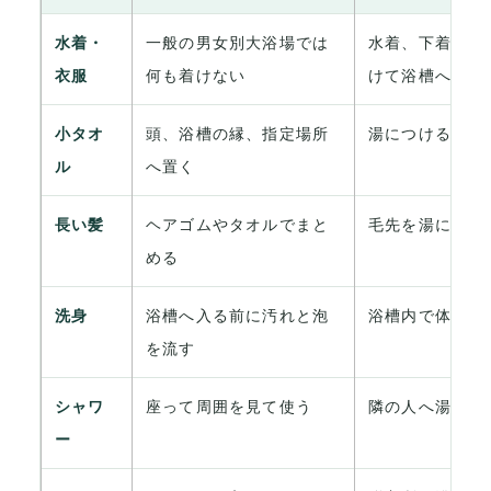
水着・
一般の男女別大浴場では
水着、下着、バ
衣服
何も着けない
けて浴槽へ入る
小タオ
頭、浴槽の縁、指定場所
湯につける、浴
ル
へ置く
長い髪
ヘアゴムやタオルでまと
毛先を湯につけ
める
洗身
浴槽へ入る前に汚れと泡
浴槽内で体を洗
を流す
シャワ
座って周囲を見て使う
隣の人へ湯や泡
ー