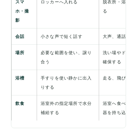
スマ
ロッカーへ入れる
脱衣所・浴場で
ホ・撮
る
影
会話
小さな声で短く話す
大声、通話、騒
場所
必要な範囲を使い、譲り
洗い場やドライ
合う
確保する
浴槽
手すりを使い静かに出入
走る、飛び込む
りする
飲食
浴室外の指定場所で水分
浴室へ食べ物・
補給する
器を持ち込む