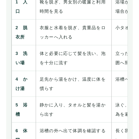
1 入
靴を脱ぎ、男女別の暖簾と利用
浴場が時
口
時間を見る
場合がある
2 脱
衣服と水着を脱ぎ、貴重品をロ
小タオル
衣所
ッカーへ入れる
3 洗
体と必要に応じて髪を洗い、泡
立ったま
い場
を十分に流す
囲へ飛び
4 か
足先から湯をかけ、温度に体を
浴槽へ急
け湯
慣らす
5 浴
静かに入り、タオルと髪を湯か
泳ぐ、潜
槽
ら出す
為を避ける
6 休
浴槽の外へ出て体調を確認する
長く我慢