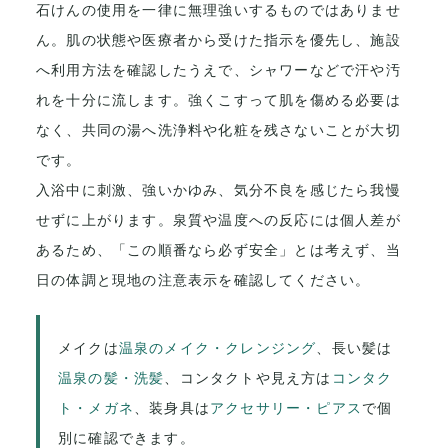
石けんの使用を一律に無理強いするものではありませ
ん。肌の状態や医療者から受けた指示を優先し、施設
へ利用方法を確認したうえで、シャワーなどで汗や汚
れを十分に流します。強くこすって肌を傷める必要は
なく、共同の湯へ洗浄料や化粧を残さないことが大切
です。
入浴中に刺激、強いかゆみ、気分不良を感じたら我慢
せずに上がります。泉質や温度への反応には個人差が
あるため、「この順番なら必ず安全」とは考えず、当
日の体調と現地の注意表示を確認してください。
メイクは
温泉のメイク・クレンジング
、長い髪は
温泉の髪・洗髪
、コンタクトや見え方は
コンタク
ト・メガネ
、装身具は
アクセサリー・ピアス
で個
別に確認できます。