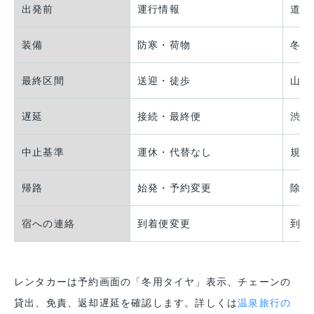
出発前
運行情報
道路
装備
防寒・荷物
冬用
最終区間
送迎・徒歩
山道
遅延
接続・最終便
渋滞
中止基準
運休・代替なし
規制
帰路
始発・予約変更
除雪
宿への連絡
到着便変更
到着
レンタカーは予約画面の「冬用タイヤ」表示、チェーンの
貸出、免責、返却遅延を確認します。詳しくは
温泉旅行の