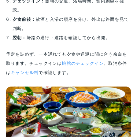
チェックイン：
翌朝の交通、浴場時間、館内動線を確
認。
夕食前後：
飲酒と入浴の順序を分け、外出は路面を見て
判断。
翌朝：
帰路の運行・道路を確認してから出発。
予定を詰めず、一本遅れても夕食や送迎に間に合う余白を
取ります。チェックインは
旅館のチェックイン
、取消条件
は
キャンセル料
で確認します。