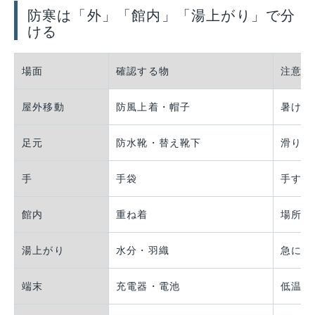
防寒は「外」「館内」「湯上がり」で分
ける
場面
確認する物
注意
屋外移動
防風上着・帽子
暑けれ
足元
防水靴・替え靴下
滑りに
手
手袋
手すり
館内
重ね着
場所ご
湯上がり
水分・羽織
急に屋
端末
充電器・電池
低温と