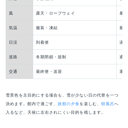
風
露天・ロープウェイ
暴
気温
服装・凍結
最
日没
到着便
遅
道路
冬期閉鎖・規制
通
交通
最終便・送迎
運
雪景色を主目的にする場合も、雪が少ない日の代替を一つ
決めます。館内で過ごす、
旅館の夕食
を楽しむ、
朝風呂
へ
入るなど、天候に左右されにくい目的を残します。