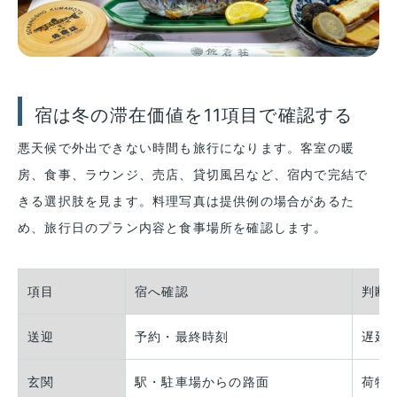
宿は冬の滞在価値を11項目で確認する
悪天候で外出できない時間も旅行になります。客室の暖
房、食事、ラウンジ、売店、貸切風呂など、宿内で完結で
きる選択肢を見ます。料理写真は提供例の場合があるた
め、旅行日のプラン内容と食事場所を確認します。
項目
宿へ確認
判断
送迎
予約・最終時刻
遅延
玄関
駅・駐車場からの路面
荷物