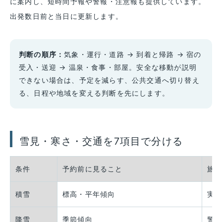
に案内し、短時間予報や警報・注意報も提供しています。
出発数日前と当日に更新します。
判断の順序：
気象・運行・道路 → 到着と帰路 → 宿の
受入・送迎 → 温泉・食事・部屋。安全な移動が説明
できない場合は、予定を減らす、公共交通へ切り替え
る、日程や地域を変える判断を先にします。
雪見・寒さ・交通を7項目で分ける
条件
予約前に見ること
旅
積雪
標高・平年傾向
実
降雪
季節傾向
警