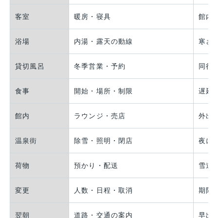
客室
暖房・寝具
館内
浴場
内湯・露天の動線
寒さ
貸切風呂
冬季営業・予約
同行
食事
開始・場所・制限
遅延
館内
ラウンジ・売店
外出
温泉街
除雪・照明・閉店
夜に
荷物
預かり・配送
雪道
変更
人数・日程・取消
期限
翌朝
道路・交通の案内
早出