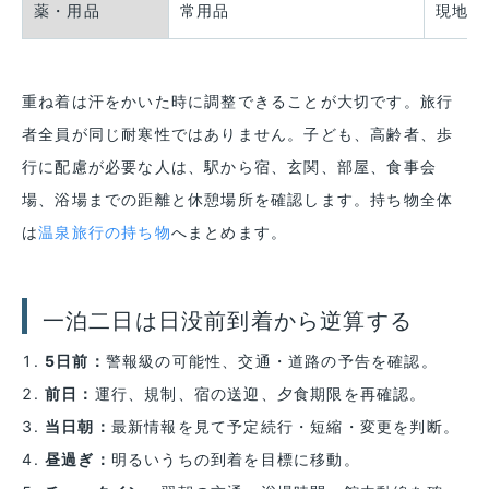
薬・用品
常用品
現地調
重ね着は汗をかいた時に調整できることが大切です。旅行
者全員が同じ耐寒性ではありません。子ども、高齢者、歩
行に配慮が必要な人は、駅から宿、玄関、部屋、食事会
場、浴場までの距離と休憩場所を確認します。持ち物全体
は
温泉旅行の持ち物
へまとめます。
一泊二日は日没前到着から逆算する
5日前：
警報級の可能性、交通・道路の予告を確認。
前日：
運行、規制、宿の送迎、夕食期限を再確認。
当日朝：
最新情報を見て予定続行・短縮・変更を判断。
昼過ぎ：
明るいうちの到着を目標に移動。