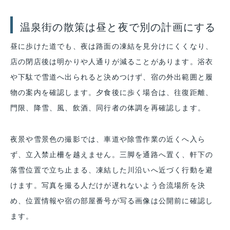
温泉街の散策は昼と夜で別の計画にする
昼に歩けた道でも、夜は路面の凍結を見分けにくくなり、
店の閉店後は明かりや人通りが減ることがあります。浴衣
や下駄で雪道へ出られると決めつけず、宿の外出範囲と履
物の案内を確認します。夕食後に歩く場合は、往復距離、
門限、降雪、風、飲酒、同行者の体調を再確認します。
夜景や雪景色の撮影では、車道や除雪作業の近くへ入ら
ず、立入禁止柵を越えません。三脚を通路へ置く、軒下の
落雪位置で立ち止まる、凍結した川沿いへ近づく行動を避
けます。写真を撮る人だけが遅れないよう合流場所を決
め、位置情報や宿の部屋番号が写る画像は公開前に確認し
ます。