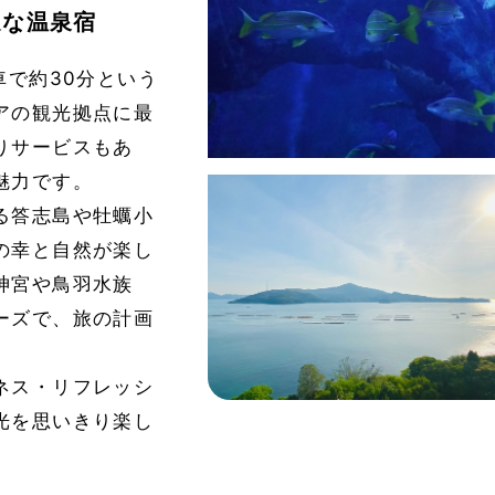
適な温泉宿
車で約30分という
アの観光拠点に最
りサービスもあ
魅力です。
る答志島や牡蠣小
の幸と自然が楽し
神宮や鳥羽水族
ーズで、旅の計画
ネス・リフレッシ
光を思いきり楽し