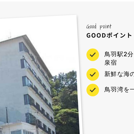
鳥羽駅2
泉宿
新鮮な海
鳥羽湾を