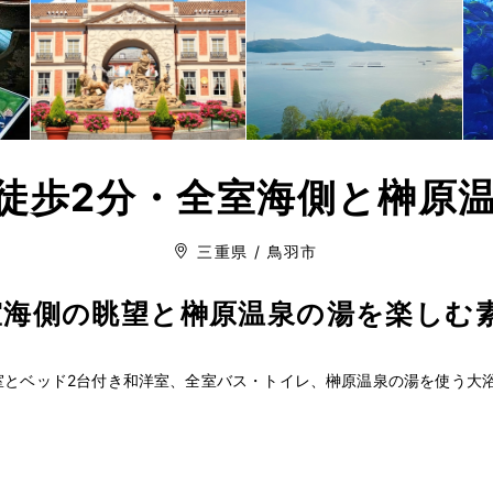
徒歩2分・全室海側と榊原
三重県 / 鳥羽市
室海側の眺望と榊原温泉の湯を楽しむ
室とベッド2台付き和洋室、全室バス・トイレ、榊原温泉の湯を使う大