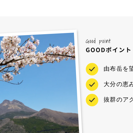
由布岳を
大分の恵
抜群のア