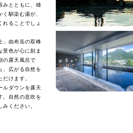
浴みとともに、雄
かく馴染む湯が、
くれることでしょ
士」由布岳の双峰
な景色が心に刻ま
朝の露天風呂で
ら、広がる自然を
ただけます。
ールダウンを露天
す。自然の息吹を
しみください。