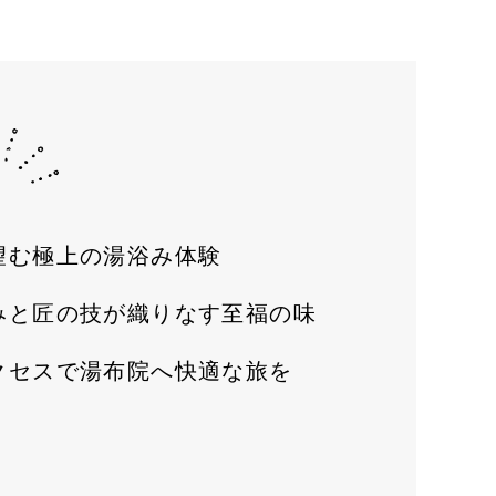
望む極上の湯浴み体験
みと匠の技が織りなす至福の味
クセスで湯布院へ快適な旅を