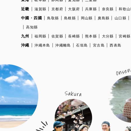
近畿
滋賀縣
京都府
大阪府
兵庫縣
奈良縣
和歌山
中國・四國
鳥取縣
島根縣
岡山縣
廣島縣
山口縣
高知縣
九州
福岡縣
佐賀縣
長崎縣
熊本縣
大分縣
宮崎縣
沖繩
沖繩本島
沖繩離島
石垣島
宮古島
西表島