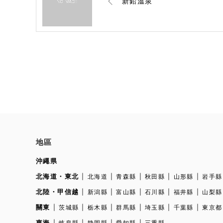
新鉛溫泉
地區
沖繩県
北海道・東北
北海道
青森縣
秋田縣
山形縣
岩手縣
北陸・甲信越
新潟縣
富山縣
石川縣
福井縣
山梨縣
關東
茨城縣
栃木縣
群馬縣
埼玉縣
千葉縣
東京都
東海
岐阜縣
静岡縣
愛知縣
三重縣