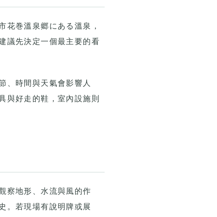
市花巻溫泉郷にある溫泉，
建議先決定一個最主要的看
節、時間與天氣會影響人
具與好走的鞋，室內設施則
觀察地形、水流與風的作
史。若現場有說明牌或展