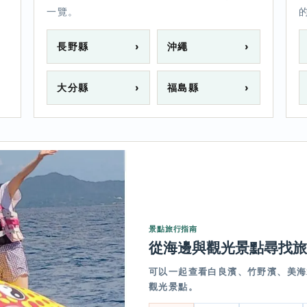
一覽。
長野縣
›
沖繩
›
大分縣
›
福島縣
›
景點旅行指南
從海邊與觀光景點尋找旅
可以一起查看白良濱、竹野濱、美海
觀光景點。