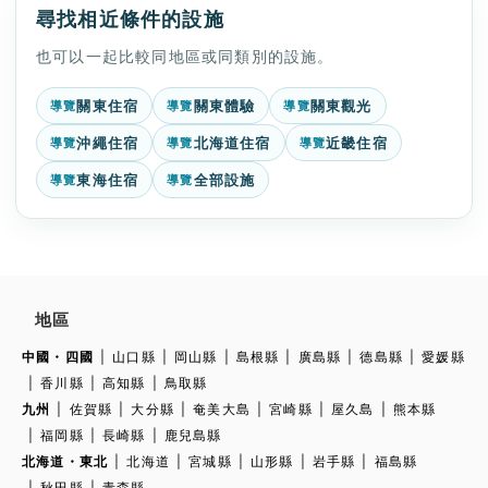
尋找相近條件的設施
也可以一起比較同地區或同類別的設施。
關東住宿
關東體驗
關東觀光
導覽
導覽
導覽
沖繩住宿
北海道住宿
近畿住宿
導覽
導覽
導覽
東海住宿
全部設施
導覽
導覽
地區
中國・四國
山口縣
岡山縣
島根縣
廣島縣
德島縣
愛媛縣
香川縣
高知縣
鳥取縣
九州
佐賀縣
大分縣
奄美大島
宮崎縣
屋久島
熊本縣
福岡縣
長崎縣
鹿兒島縣
北海道・東北
北海道
宮城縣
山形縣
岩手縣
福島縣
秋田縣
青森縣