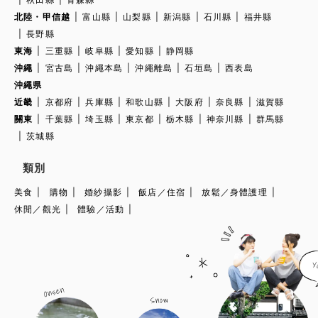
北陸・甲信越
富山縣
山梨縣
新潟縣
石川縣
福井縣
長野縣
東海
三重縣
岐阜縣
愛知縣
静岡縣
沖繩
宮古島
沖繩本島
沖繩離島
石垣島
西表島
沖繩県
近畿
京都府
兵庫縣
和歌山縣
大阪府
奈良縣
滋賀縣
關東
千葉縣
埼玉縣
東京都
栃木縣
神奈川縣
群馬縣
茨城縣
類別
美食
購物
婚紗攝影
飯店／住宿
放鬆／身體護理
休閒／觀光
體驗／活動