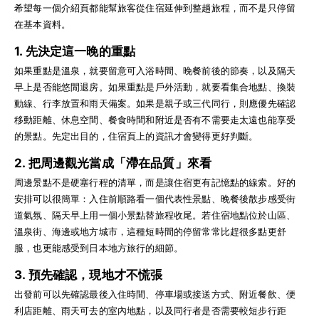
希望每一個介紹頁都能幫旅客從住宿延伸到整趟旅程，而不是只停留
在基本資料。
1. 先決定這一晚的重點
如果重點是溫泉，就要留意可入浴時間、晚餐前後的節奏，以及隔天
早上是否能悠閒退房。如果重點是戶外活動，就要看集合地點、換裝
動線、行李放置和雨天備案。如果是親子或三代同行，則應優先確認
移動距離、休息空間、餐食時間和附近是否有不需要走太遠也能享受
的景點。先定出目的，住宿頁上的資訊才會變得更好判斷。
2. 把周邊觀光當成「滯在品質」來看
周邊景點不是硬塞行程的清單，而是讓住宿更有記憶點的線索。好的
安排可以很簡單：入住前順路看一個代表性景點、晚餐後散步感受街
道氣氛、隔天早上用一個小景點替旅程收尾。若住宿地點位於山區、
溫泉街、海邊或地方城市，這種短時間的停留常常比趕很多點更舒
服，也更能感受到日本地方旅行的細節。
3. 預先確認，現地才不慌張
出發前可以先確認最後入住時間、停車場或接送方式、附近餐飲、便
利店距離、雨天可去的室內地點，以及同行者是否需要較短步行距