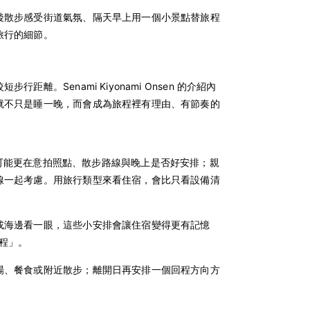
後散步感受街道氣氛、隔天早上用一個小景點替旅程
旅行的細節。
Senami Kiyonami Onsen 的介紹內
就不只是睡一晚，而會成為旅程裡有理由、有節奏的
侶旅行可能更在意拍照點、散步路線與晚上是否好安排；親
線一起考慮。用旅行類型來看住宿，會比只看設備清
或海邊看一眼，這些小安排會讓住宿變得更有記憶
程」。
場、餐食或附近散步；離開日再安排一個回程方向方