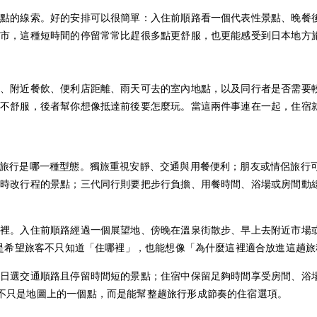
憶點的線索。好的安排可以很簡單：入住前順路看一個代表性景點、晚餐
城市，這種短時間的停留常常比趕很多點更舒服，也更能感受到日本地方
餐飲、便利店距離、雨天可去的室內地點，以及同行者是否需要較短步行距離。
舒不舒服，後者幫你想像抵達前後要怎麼玩。當這兩件事連在一起，住宿
，可以先想想這次旅行是哪一種型態。獨旅重視安靜、交通與用餐便利；朋友或情
臨時改行程的景點；三代同行則要把步行負擔、用餐時間、浴場或房間動
段裡。入住前順路經過一個展望地、傍晚在溫泉街散步、早上去附近市場
，是希望旅客不只知道「住哪裡」，也能想像「為什麼這裡適合放進這趟旅
達日選交通順路且停留時間短的景點；住宿中保留足夠時間享受房間、浴
sen，它就不只是地圖上的一個點，而是能幫整趟旅行形成節奏的住宿選項。