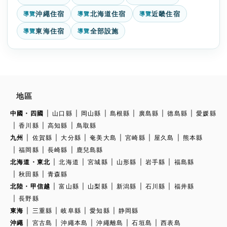
沖繩住宿
北海道住宿
近畿住宿
導覽
導覽
導覽
東海住宿
全部設施
導覽
導覽
地區
中國・四國
山口縣
岡山縣
島根縣
廣島縣
德島縣
愛媛縣
香川縣
高知縣
鳥取縣
九州
佐賀縣
大分縣
奄美大島
宮崎縣
屋久島
熊本縣
福岡縣
長崎縣
鹿兒島縣
北海道・東北
北海道
宮城縣
山形縣
岩手縣
福島縣
秋田縣
青森縣
北陸・甲信越
富山縣
山梨縣
新潟縣
石川縣
福井縣
長野縣
東海
三重縣
岐阜縣
愛知縣
静岡縣
沖繩
宮古島
沖繩本島
沖繩離島
石垣島
西表島