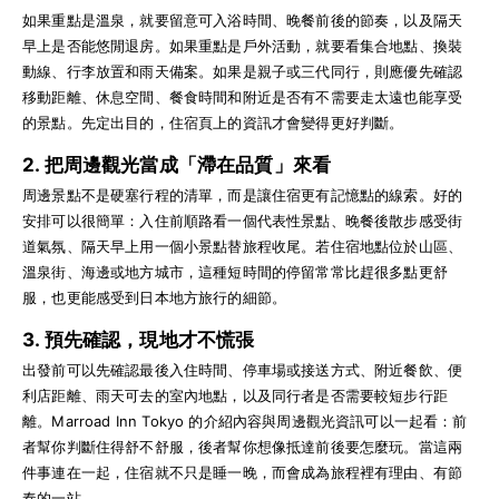
如果重點是溫泉，就要留意可入浴時間、晚餐前後的節奏，以及隔天
早上是否能悠閒退房。如果重點是戶外活動，就要看集合地點、換裝
動線、行李放置和雨天備案。如果是親子或三代同行，則應優先確認
移動距離、休息空間、餐食時間和附近是否有不需要走太遠也能享受
的景點。先定出目的，住宿頁上的資訊才會變得更好判斷。
2. 把周邊觀光當成「滯在品質」來看
周邊景點不是硬塞行程的清單，而是讓住宿更有記憶點的線索。好的
安排可以很簡單：入住前順路看一個代表性景點、晚餐後散步感受街
道氣氛、隔天早上用一個小景點替旅程收尾。若住宿地點位於山區、
溫泉街、海邊或地方城市，這種短時間的停留常常比趕很多點更舒
服，也更能感受到日本地方旅行的細節。
3. 預先確認，現地才不慌張
出發前可以先確認最後入住時間、停車場或接送方式、附近餐飲、便
利店距離、雨天可去的室內地點，以及同行者是否需要較短步行距
離。Marroad Inn Tokyo 的介紹內容與周邊觀光資訊可以一起看：前
者幫你判斷住得舒不舒服，後者幫你想像抵達前後要怎麼玩。當這兩
件事連在一起，住宿就不只是睡一晚，而會成為旅程裡有理由、有節
奏的一站。