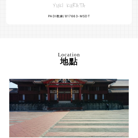
YUKI KURATA
PADI教練/817663-MSDT
Location
地點